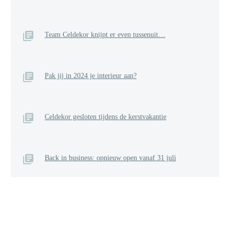
Team Celdekor knijpt er even tussenuit…
Pak jij in 2024 je interieur aan?
Celdekor gesloten tijdens de kerstvakantie
Back in business: opnieuw open vanaf 31 juli