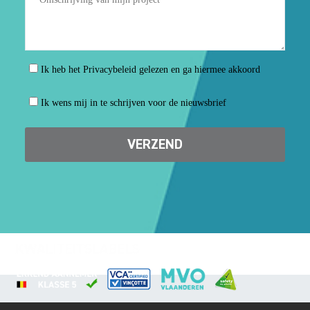
Ik heb het Privacybeleid gelezen en ga hiermee akkoord
Ik wens mij in te schrijven voor de nieuwsbrief