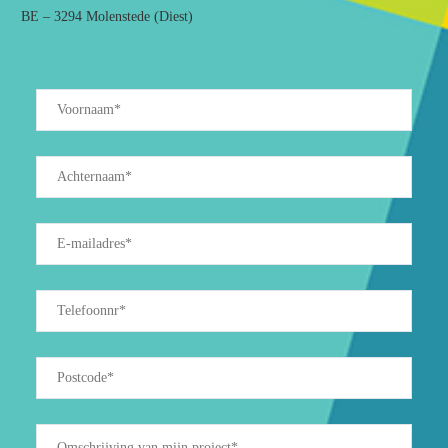
BE – 3294 Molenstede (Diest)