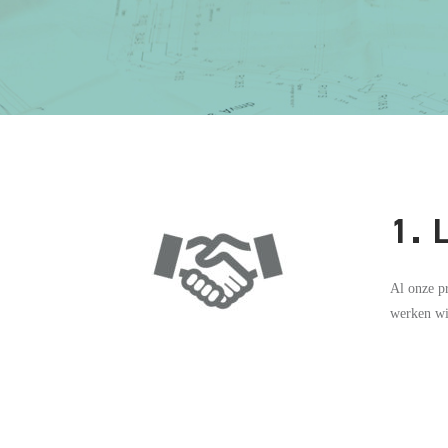
1. 
Al onze pr
werken wij