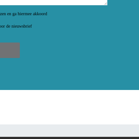
ezen en ga hiermee akkoord
voor de nieuwsbrief