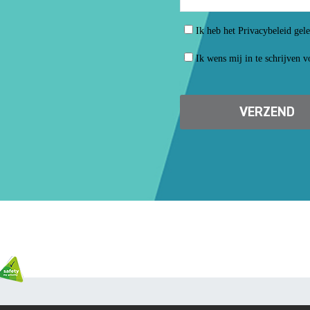
Ik heb het Privacybeleid gel
Ik wens mij in te schrijven 