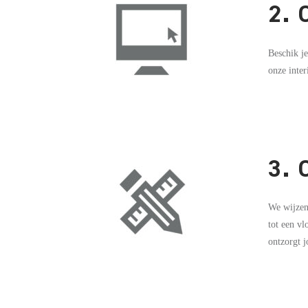
2.
Beschik je
onze inter
3.
We wijzen 
tot een vl
ontzorgt 