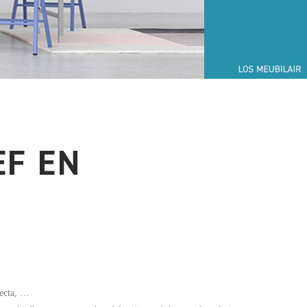
EF EN
fecta, …