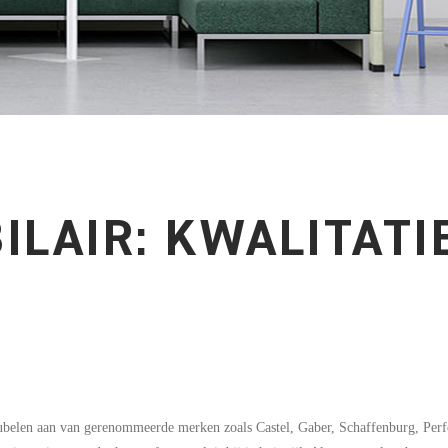
LAIR: KWALITATI
belen aan van gerenommeerde merken zoals Castel, Gaber, Schaffenburg, Per