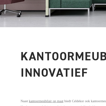
KANTOORMEUBI
INNOVATIEF
Naast
kantoormeubilair op maat
biedt Celdekor ook kantoormeu