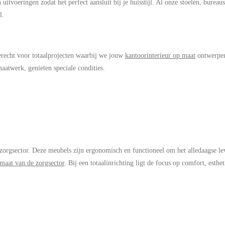
uitvoeringen zodat het perfect aansluit bij je huisstijl. Al onze stoelen, bureau
l.
terecht voor totaalprojecten waarbij we jouw
kantoorinterieur op maat
ontwerpen
atwerk, genieten speciale condities.
zorgsector. Deze meubels zijn ergonomisch en functioneel om het alledaagse l
 maat van de zorgsector
. Bij een totaalinrichting ligt de focus op comfort, esthet